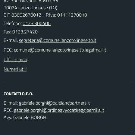
Via San Giovanni Bosco, 33
10074 Lanzo Torinese (TO)
C.F. 83002670012 - P.Iva: 01111370019
Telefono:
0123.300400
Fax: 0123.27420
E-mail:
PEC:
Uffici e orari
Numeri utili
CONTATTI D.P.O.
E-mail:
PEC:
Avv. Gabriele BORGHI