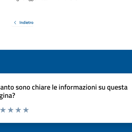
Indietro
anto sono chiare le informazioni su questa
gina?
a da 1 a 5 stelle la pagina
ta 1 stelle su 5
Valuta 2 stelle su 5
Valuta 3 stelle su 5
Valuta 4 stelle su 5
Valuta 5 stelle su 5