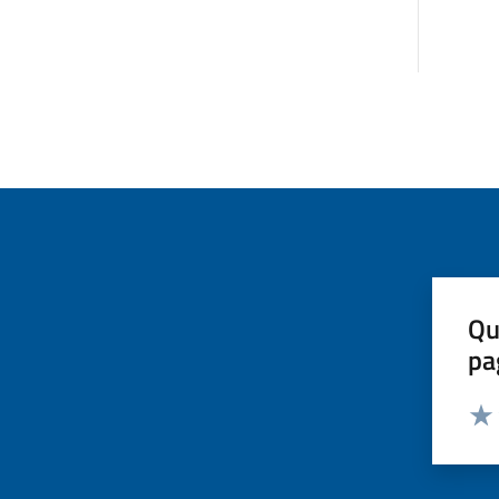
Qu
pa
Valut
Valu