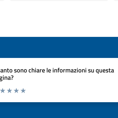
anto sono chiare le informazioni su questa
gina?
a da 1 a 5 stelle la pagina
ta 1 stelle su 5
Valuta 2 stelle su 5
Valuta 3 stelle su 5
Valuta 4 stelle su 5
Valuta 5 stelle su 5