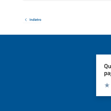
Indietro
Qu
pa
Valut
Valu