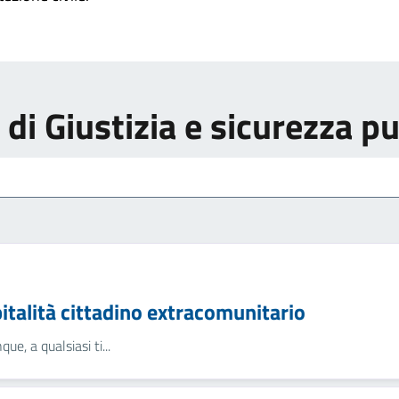
i di Giustizia e sicurezza p
talità cittadino extracomunitario
ue, a qualsiasi ti...