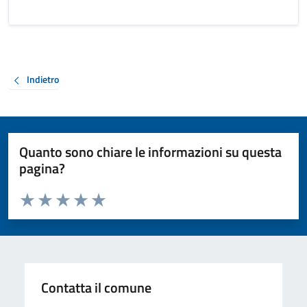
Indietro
Quanto sono chiare le informazioni su questa
pagina?
Valuta da 1 a 5 stelle la pagina
Valuta 1 stelle su 5
Valuta 2 stelle su 5
Valuta 3 stelle su 5
Valuta 4 stelle su 5
Valuta 5 stelle su 5
Contatta il comune