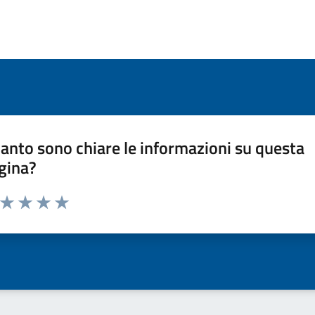
anto sono chiare le informazioni su questa
gina?
a da 1 a 5 stelle la pagina
ta 1 stelle su 5
Valuta 2 stelle su 5
Valuta 3 stelle su 5
Valuta 4 stelle su 5
Valuta 5 stelle su 5