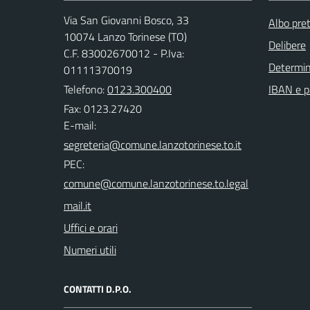
Via San Giovanni Bosco, 33
Albo pret
10074 Lanzo Torinese (TO)
Delibere
C.F. 83002670012 - P.Iva:
Determi
01111370019
Telefono:
0123.300400
IBAN e p
Fax: 0123.27420
E-mail:
PEC:
Uffici e orari
Numeri utili
CONTATTI D.P.O.