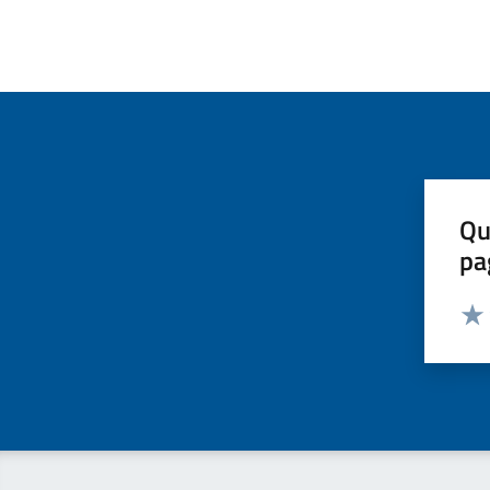
Qu
pa
Valut
Valu