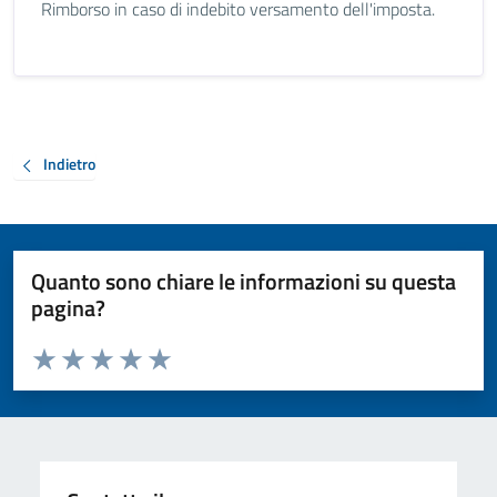
Rimborso in caso di indebito versamento dell'imposta.
Indietro
Quanto sono chiare le informazioni su questa
pagina?
Valuta da 1 a 5 stelle la pagina
Valuta 1 stelle su 5
Valuta 2 stelle su 5
Valuta 3 stelle su 5
Valuta 4 stelle su 5
Valuta 5 stelle su 5