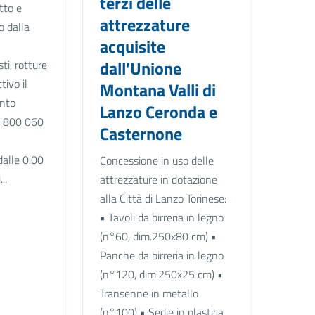
terzi delle
tto e
attrezzature
o dalla
acquisite
dall’Unione
ti, rotture
ivo il
Montana Valli di
nto
Lanzo Ceronda e
: 800 060
Casternone
dalle 0.00
Concessione in uso delle
..
attrezzature in dotazione
alla Città di Lanzo Torinese:
• Tavoli da birreria in legno
(n°60, dim.250x80 cm) •
Panche da birreria in legno
(n°120, dim.250x25 cm) •
Transenne in metallo
(n°100) • Sedie in plastica