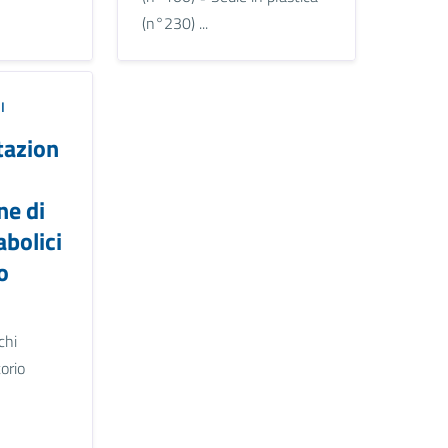
(n°230) ...
I
azion
ne di
abolici
o
chi
torio