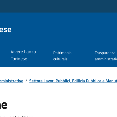
nese
Vivere Lanzo
Patrimonio
Trasparenza
Torinese
culturale
amministrati
ministrative
/
Settore Lavori Pubblici, Edilizia Pubblica e Manu
ne