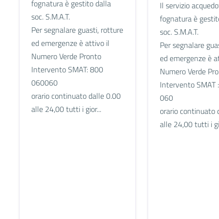
fognatura è gestito dalla
Il servizio acquedo
soc. S.M.A.T.
fognatura è gestit
Per segnalare guasti, rotture
soc. S.M.A.T.
ed emergenze è attivo il
Per segnalare guas
Numero Verde Pronto
ed emergenze è att
Intervento SMAT: 800
Numero Verde Pro
060060
Intervento SMAT 
orario continuato dalle 0.00
060
alle 24,00 tutti i gior...
orario continuato 
alle 24,00 tutti i gi.