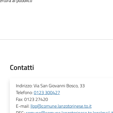
ertura al pubblico
Contatti
Indirizzo:
Via San Giovanni Bosco, 33
Telefono:
0123 300427
Fax:
0123 27420
E-mail:
llpp@comune.lanzotorinese.to.it
PEC:
comune@comune.lanzotorinese.to.legalmail.i