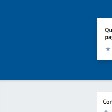
Qu
pa
Valut
Valu
Con