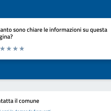
anto sono chiare le informazioni su questa
gina?
a da 1 a 5 stelle la pagina
ta 1 stelle su 5
Valuta 2 stelle su 5
Valuta 3 stelle su 5
Valuta 4 stelle su 5
Valuta 5 stelle su 5
tatta il comune