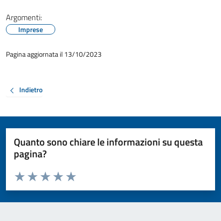
Argomenti:
Imprese
Pagina aggiornata il 13/10/2023
Indietro
Quanto sono chiare le informazioni su questa
pagina?
Valuta da 1 a 5 stelle la pagina
Valuta 1 stelle su 5
Valuta 2 stelle su 5
Valuta 3 stelle su 5
Valuta 4 stelle su 5
Valuta 5 stelle su 5