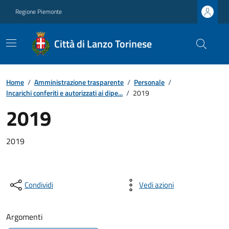
Regione Piemonte
Città di Lanzo Torinese
Home
/
Amministrazione trasparente
/
Personale
/
Incarichi conferiti e autorizzati ai dipe...
/
2019
2019
2019
Condividi
Vedi azioni
Argomenti