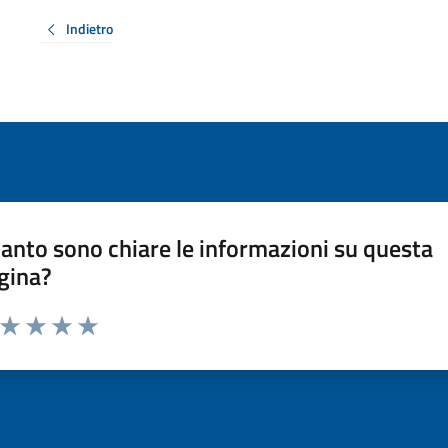
Indietro
anto sono chiare le informazioni su questa
gina?
a da 1 a 5 stelle la pagina
ta 1 stelle su 5
Valuta 2 stelle su 5
Valuta 3 stelle su 5
Valuta 4 stelle su 5
Valuta 5 stelle su 5