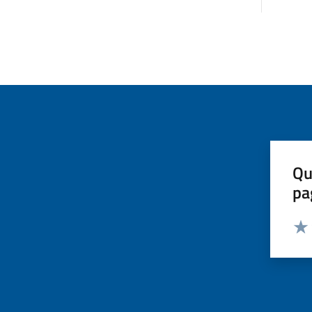
Qu
pa
Valut
Valu