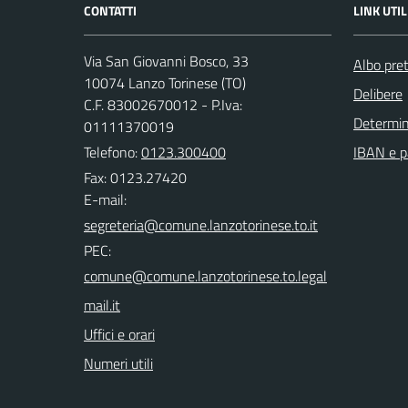
CONTATTI
LINK UTIL
Via San Giovanni Bosco, 33
Albo pret
10074 Lanzo Torinese (TO)
Delibere
C.F. 83002670012 - P.Iva:
Determi
01111370019
Telefono:
0123.300400
IBAN e p
Fax: 0123.27420
E-mail:
PEC:
Uffici e orari
Numeri utili