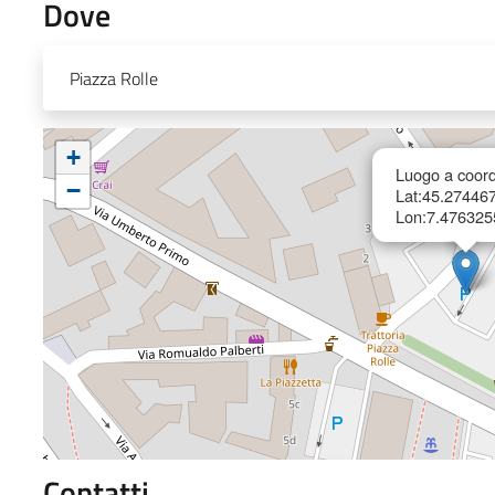
Dove
Piazza Rolle
+
Luogo a coord
−
Lat:45.27446
Lon:7.476325
Contatti