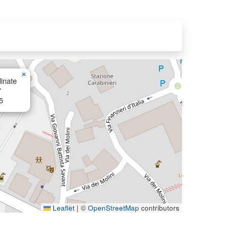
×
inate
7
5
Leaflet
|
©
OpenStreetMap
contributors