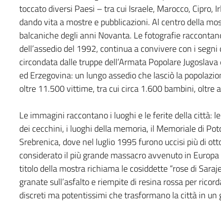
toccato diversi Paesi – tra cui Israele, Marocco, Cipro,
dando vita a mostre e pubblicazioni. Al centro della mos
balcaniche degli anni Novanta. Le fotografie raccontano u
dell’assedio del 1992, continua a convivere con i segni d
circondata dalle truppe dell’Armata Popolare Jugoslava e
ed Erzegovina: un lungo assedio che lasciò la popolazio
oltre 11.500 vittime, tra cui circa 1.600 bambini, oltre a 
Le immagini raccontano i luoghi e le ferite della città: le
dei cecchini, i luoghi della memoria, il Memoriale di Pot
Srebrenica, dove nel luglio 1995 furono uccisi più di ot
considerato il più grande massacro avvenuto in Europa d
titolo della mostra richiama le cosiddette “rose di Sarajev
granate sull’asfalto e riempite di resina rossa per ricordar
discreti ma potentissimi che trasformano la città in un