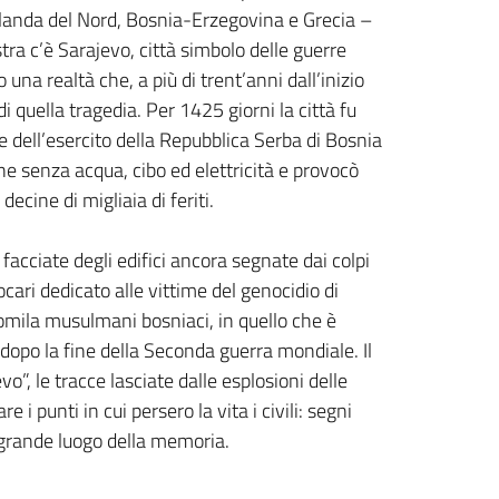
 Irlanda del Nord, Bosnia-Erzegovina e Grecia –
tra c’è Sarajevo, città simbolo delle guerre
na realtà che, a più di trent’anni dall’inizio
i quella tragedia. Per 1425 giorni la città fu
 dell’esercito della Repubblica Serba di Bosnia
ne senza acqua, cibo ed elettricità e provocò
decine di migliaia di feriti.
 facciate degli edifici ancora segnate dai colpi
ocari dedicato alle vittime del genocidio di
tomila musulmani bosniaci, in quello che è
opo la fine della Seconda guerra mondiale. Il
o”, le tracce lasciate dalle esplosioni delle
e i punti in cui persero la vita i civili: segni
 grande luogo della memoria.