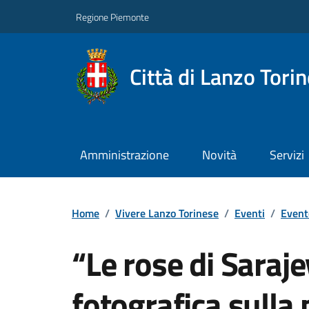
Regione Piemonte
Città di Lanzo Tori
Amministrazione
Novità
Servizi
Home
/
Vivere Lanzo Torinese
/
Eventi
/
Event
“Le rose di Saraj
fotografica sulla