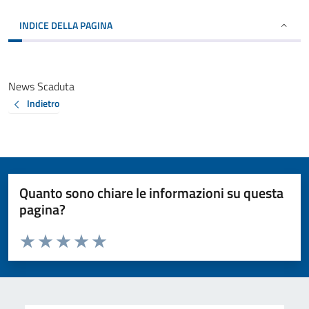
INDICE DELLA PAGINA
News Scaduta
Indietro
Quanto sono chiare le informazioni su questa
pagina?
Valuta da 1 a 5 stelle la pagina
Valuta 1 stelle su 5
Valuta 2 stelle su 5
Valuta 3 stelle su 5
Valuta 4 stelle su 5
Valuta 5 stelle su 5