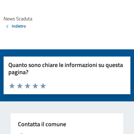
News Scaduta
Indietro
Quanto sono chiare le informazioni su questa
pagina?
Valuta da 1 a 5 stelle la pagina
Valuta 1 stelle su 5
Valuta 2 stelle su 5
Valuta 3 stelle su 5
Valuta 4 stelle su 5
Valuta 5 stelle su 5
Contatta il comune