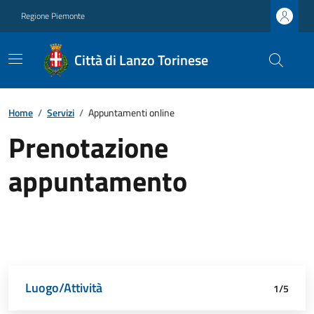
Regione Piemonte
Città di Lanzo Torinese
Home
/
Servizi
/
Appuntamenti online
Prenotazione
appuntamento
Luogo/Attività
Dettagli appuntamento
Richiedente
Data e orario
Riepilogo
1/5