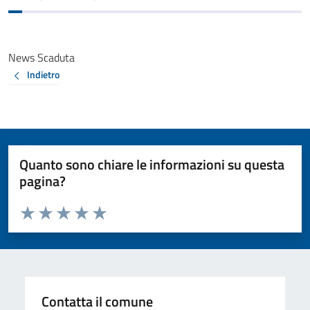
News Scaduta
Indietro
Quanto sono chiare le informazioni su questa
pagina?
Valuta da 1 a 5 stelle la pagina
Valuta 1 stelle su 5
Valuta 2 stelle su 5
Valuta 3 stelle su 5
Valuta 4 stelle su 5
Valuta 5 stelle su 5
Contatta il comune