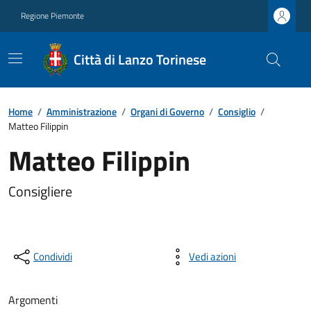
Regione Piemonte
Città di Lanzo Torinese
Home
/
Amministrazione
/
Organi di Governo
/
Consiglio
/
Matteo Filippin
Matteo Filippin
Consigliere
Condividi
Vedi azioni
Argomenti